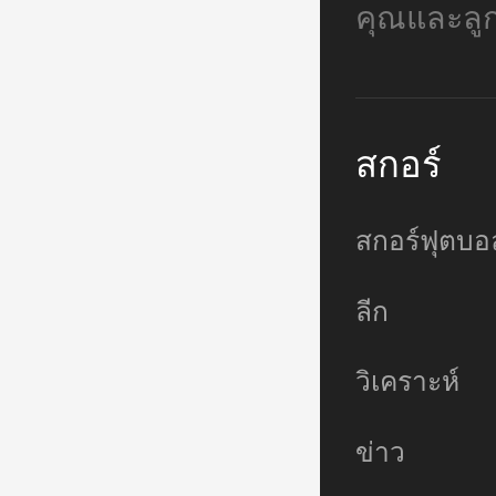
คุณและลู
สกอร์
สกอร์ฟุตบอ
ลีก
วิเคราะห์
ข่าว