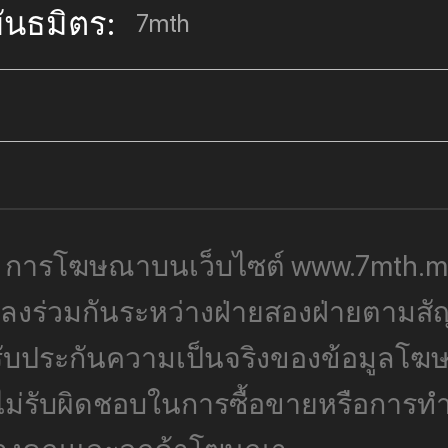
พันธมิตร:
7mth
: การโฆษณาบนเว็บไซต์ www.7mth.mo
ลงร่วมกันระหว่างฝ่ายสองฝ่ายตามส
รับประกันความเป็นจริงของข้อมูลโฆ
ไม่รับผิดชอบในการซื้อขายหรือการท