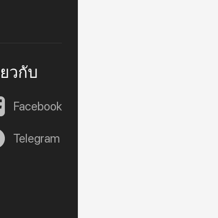
ี่ยวกับ
Facebook
Telegram