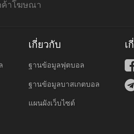
กค้าโฆษณา
เกี่ยวกับ
เก
ล
ฐานข้อมูลฟุตบอล
ฐานข้อมูลบาสเกตบอล
แผนผังเว็บไซต์