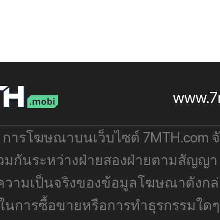
www.7
: การโฆษณาบนเว็บไซต์ 7MTH.com 
่วมกันระหว่างฝ่ายสองฝ่ายตามสัญญา
ความเป็นจริงของข้อมูลโฆษณาดังกล่
ในการซื้อขายหรือการทำธุรกรรมใดๆ