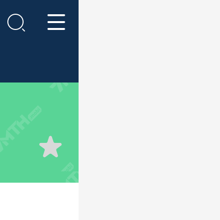
โหม
เขต
เข้