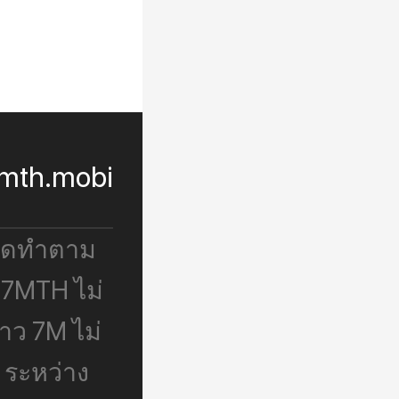
mth.mobi
จัดทำตาม
 7MTH ไม่
าว 7M ไม่
 ระหว่าง