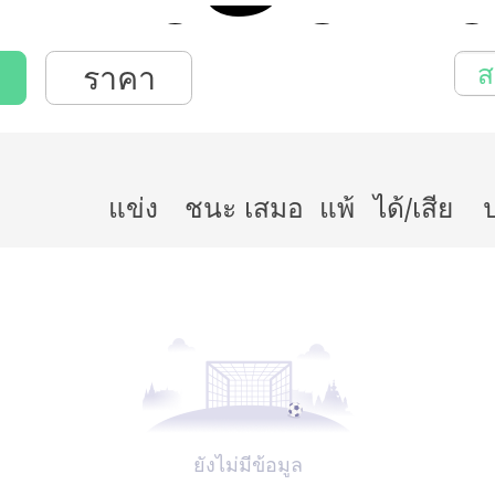
บัน
ส
ราคา
แข่ง
ชนะ
เสมอ
แพ้
ได้/เสีย
ยังไม่มีข้อมูล