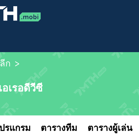
 ลีก >
ดิม:
ใหม่:
เอเรอดีวีซี
ัสผ่าน:
ปรแกรม
ตารางทีม
ตารางผู้เล่น