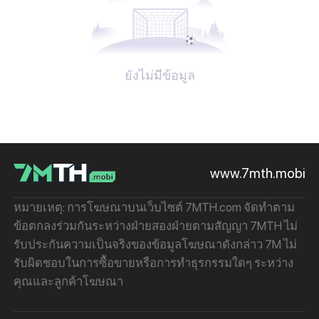
ยังไม่มีข้อมูล
www.7mth.mobi
หมายเหตุ: การโฆษณาบนเว็บไซต์ 7MTH.com จัดทำตาม
ข้อตกลงร่วมกันระหว่างฝ่ายสองฝ่ายตามสัญญา 7MTH ไม่
รับประกันความเป็นจริงของข้อมูลโฆษณาดังกล่าว 7M ไม่
รับผิดชอบในการซื้อขายหรือการทำธุรกรรมใดๆ ระหว่าง
คุณและลูกค้าโฆษณา