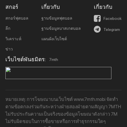
สกอร์
เกี่ยวกับ
เกี่ยวกับ
สกอร์ฟุตบอล
ฐานข้อมูลฟุตบอล
Facebook
ลีก
ฐานข้อมูลบาสเกตบอล
Telegram
วิเคราะห์
แผนผังเว็บไซต์
ข่าว
เว็บไซต์พันธมิตร:
7mth
หมายเหตุ: การโฆษณาบนเว็บไซต์ www.7mth.mobi จัดทำ
ตามข้อตกลงร่วมกันระหว่างฝ่ายสองฝ่ายตามสัญญา 7MTH
ไม่รับประกันความเป็นจริงของข้อมูลโฆษณาดังกล่าว 7M
ไม่รับผิดชอบในการซื้อขายหรือการทำธุรกรรมใดๆ