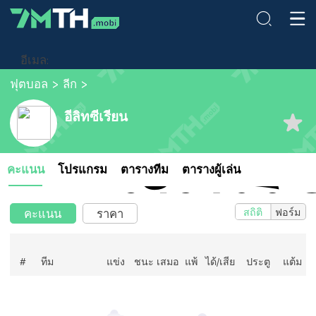
อีเมล:
ฟุตบอล > ลีก >
รหัสผ่านเดิม:
รหัสผ่านใหม่:
อีลิทซีเรียน
ยืนยันรหัสผ่าน:
บันทึ
คะแนน
โปรแกรม
ตารางทีม
ตารางผู้เล่น
สถิติ
ฟอร์ม
คะแนน
ราคา
ทีม
แข่ง
ชนะ
เสมอ
แพ้
ได้/เสีย
ประตู
แต้ม
#