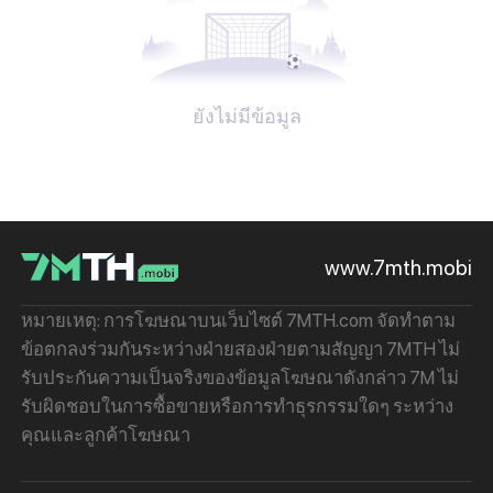
ยังไม่มีข้อมูล
www.7mth.mobi
หมายเหตุ: การโฆษณาบนเว็บไซต์ 7MTH.com จัดทำตาม
ข้อตกลงร่วมกันระหว่างฝ่ายสองฝ่ายตามสัญญา 7MTH ไม่
รับประกันความเป็นจริงของข้อมูลโฆษณาดังกล่าว 7M ไม่
รับผิดชอบในการซื้อขายหรือการทำธุรกรรมใดๆ ระหว่าง
คุณและลูกค้าโฆษณา