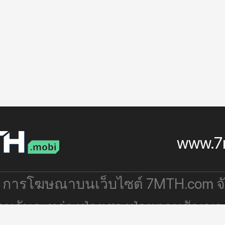
www.7
: การโฆษณาบนเว็บไซต์ 7MTH.com 
่วมกันระหว่างฝ่ายสองฝ่ายตามสัญญา