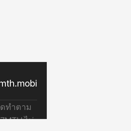
mth.mobi
จัดทำตาม
 7MTH ไม่