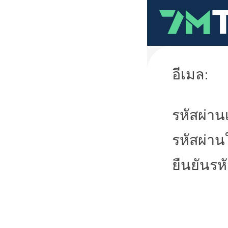
อีเมล:
รหัสผ่านเ
รหัสผ่าน
ยืนยันรห