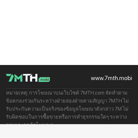
www.7mth.mobi
หมายเหตุ: การโฆษณาบนเว็บไซต์ 7MTH.com จัดทำตาม
ข้อตกลงร่วมกันระหว่างฝ่ายสองฝ่ายตามสัญญา 7MTH ไม่
รับประกันความเป็นจริงของข้อมูลโฆษณาดังกล่าว 7M ไม่
รับผิดชอบในการซื้อขายหรือการทำธุรกรรมใดๆ ระหว่าง
คุณและลูกค้าโฆษณา