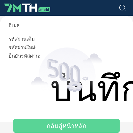
อีเมล:
รหัสผ่านเดิม:
รหัสผ่านใหม่:
ยืนยันรหัสผ่าน:
บันทึ
กลับสู่หน้าหลัก