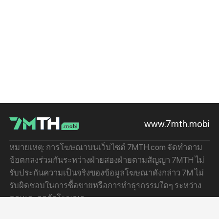
www.7mth.mobi
หมายเหตุ: การโฆษณาบนเว็บไซต์ 7MTH.com จัดทำตาม
ข้อตกลงร่วมกันระหว่างฝ่ายสองฝ่ายตามสัญญา 7MTH ไม่
รับประกันความเป็นจริงของข้อมูลโฆษณาดังกล่าว 7M ไม่
รับผิดชอบในการซื้อขายหรือการทำธุรกรรมใดๆ ระหว่าง
คุณและลูกค้าโฆษณา