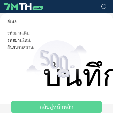
อีเมล:
รหัสผ่านเดิม:
รหัสผ่านใหม่:
ยืนยันรหัสผ่าน:
บันทึ
กลับสู่หน้าหลัก