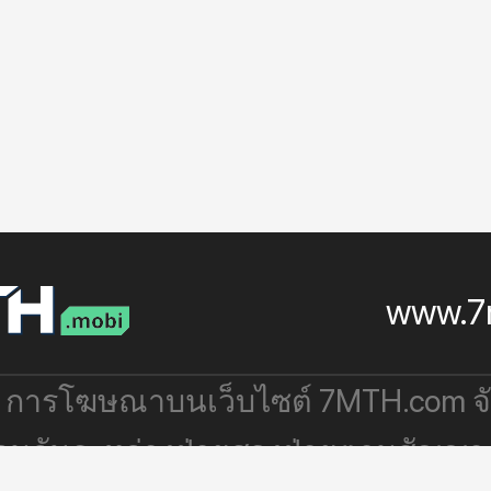
www.7
: การโฆษณาบนเว็บไซต์ 7MTH.com 
่วมกันระหว่างฝ่ายสองฝ่ายตามสัญญา