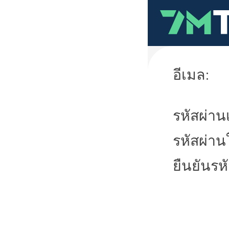
อีเมล:
รหัสผ่านเ
รหัสผ่าน
ยืนยันรห