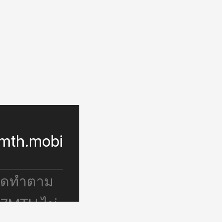
mth.mobi
จัดทำตาม
 7MTH ไม่