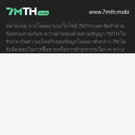
www.7mth.mobi
หมายเหตุ: การโฆษณาบนเว็บไซต์ 7MTH.com จัดทำตาม
ข้อตกลงร่วมกันระหว่างฝ่ายสองฝ่ายตามสัญญา 7MTH ไม่
รับประกันความเป็นจริงของข้อมูลโฆษณาดังกล่าว 7M ไม่
รับผิดชอบในการซื้อขายหรือการทำธุรกรรมใดๆ ระหว่าง
คุณและลูกค้าโฆษณา
สกอร์
เกี่ยวกับ
เกี่ยวกับ
สกอร์ฟุตบอล
ฐานข้อมูลฟุตบอล
Facebook
ลีก
ฐานข้อมูลบาสเกตบอล
Telegram
วิเคราะห์
แผนผังเว็บไซต์
ข่าว