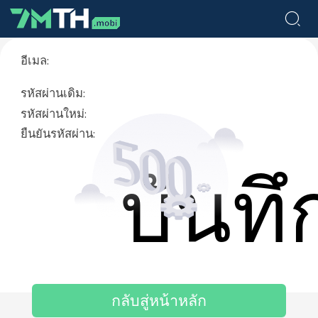
อีเมล:
รหัสผ่านเดิม:
รหัสผ่านใหม่:
ยืนยันรหัสผ่าน:
บันทึ
กลับสู่หน้าหลัก