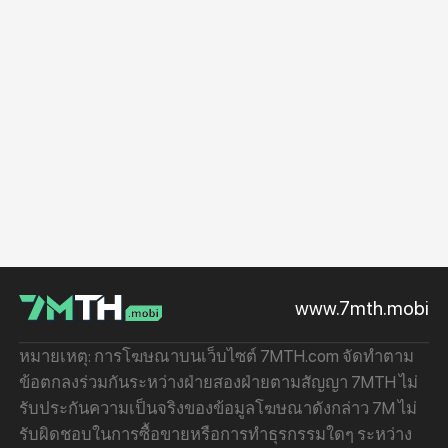
www.7mth.mobi
หมายเหตุ: การโฆษณาบนเว็บไซต์ 7MTH.com จัดทำตาม
ข้อตกลงร่วมกันระหว่างฝ่ายสองฝ่ายตามสัญญา 7MTH ไม่
รับประกันความเป็นจริงของข้อมูลโฆษณาดังกล่าว 7M ไม่
รับผิดชอบในการซื้อขายหรือการทำธุรกรรมใดๆ ระหว่าง