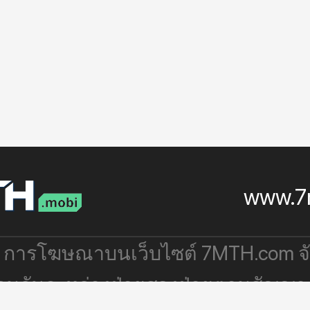
www.7
: การโฆษณาบนเว็บไซต์ 7MTH.com 
่วมกันระหว่างฝ่ายสองฝ่ายตามสัญญา