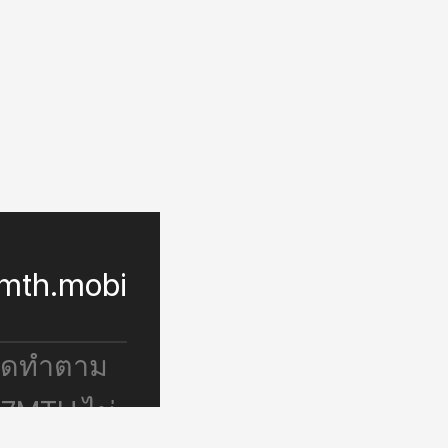
mth.mobi
จัดทำตาม
 7MTH ไม่