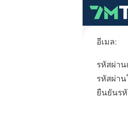
อีเมล:
รหัสผ่านเ
รหัสผ่าน
ยืนยันรห