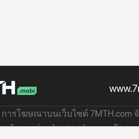
www.7
: การโฆษณาบนเว็บไซต์ 7MTH.com 
่วมกันระหว่างฝ่ายสองฝ่ายตามสัญญา