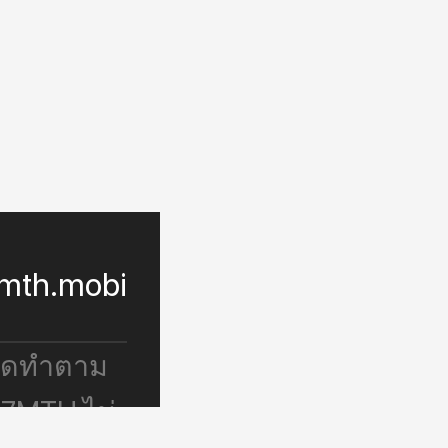
mth.mobi
จัดทำตาม
 7MTH ไม่