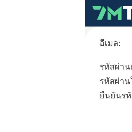
อีเมล:
รหัสผ่านเ
รหัสผ่าน
ยืนยันรห