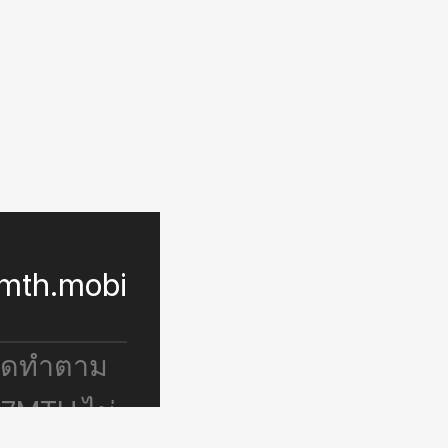
mth.mobi
จัดทำตาม
 7MTH ไม่