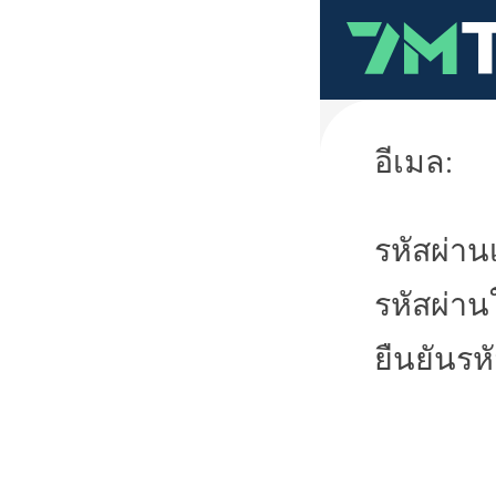
อีเมล:
รหัสผ่านเ
รหัสผ่าน
ยืนยันรห