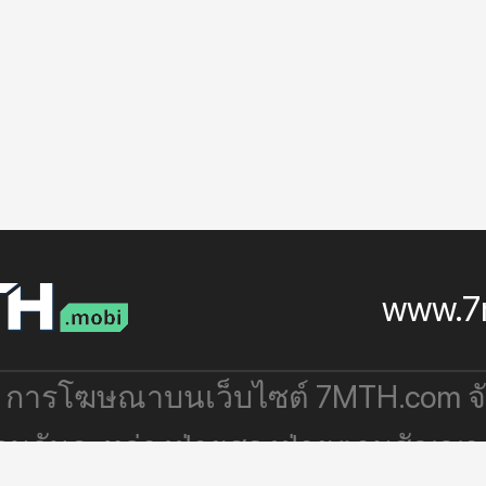
www.7
: การโฆษณาบนเว็บไซต์ 7MTH.com 
่วมกันระหว่างฝ่ายสองฝ่ายตามสัญญา