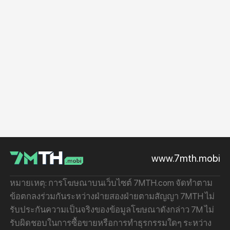
www.7mth.mobi
หมายเหตุ: การโฆษณาบนเว็บไซต์ 7MTH.com จัดทำตาม
ข้อตกลงร่วมกันระหว่างฝ่ายสองฝ่ายตามสัญญา 7MTH ไม่
รับประกันความเป็นจริงของข้อมูลโฆษณาดังกล่าว 7M ไม่
รับผิดชอบในการซื้อขายหรือการทำธุรกรรมใดๆ ระหว่าง