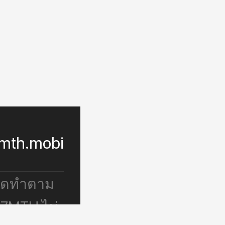
mth.mobi
จัดทำตาม
 7MTH ไม่