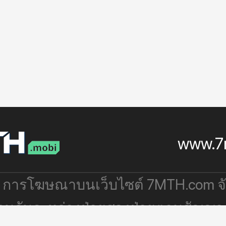
www.7
: การโฆษณาบนเว็บไซต์ 7MTH.com 
่วมกันระหว่างฝ่ายสองฝ่ายตามสัญญา