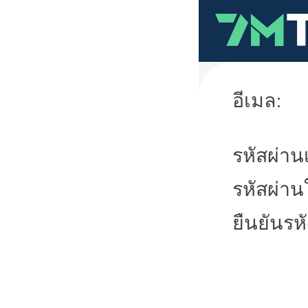
อีเมล:
รหัสผ่านเ
รหัสผ่าน
ยืนยันรห