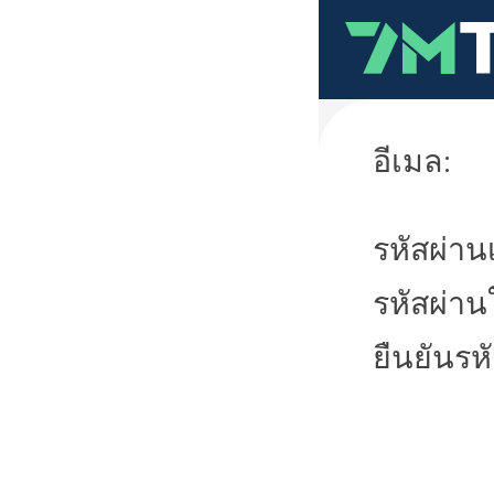
อีเมล:
รหัสผ่านเ
รหัสผ่าน
ยืนยันรห