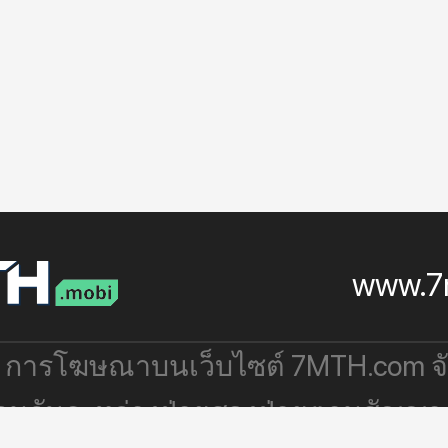
www.7
: การโฆษณาบนเว็บไซต์ 7MTH.com 
่วมกันระหว่างฝ่ายสองฝ่ายตามสัญญา