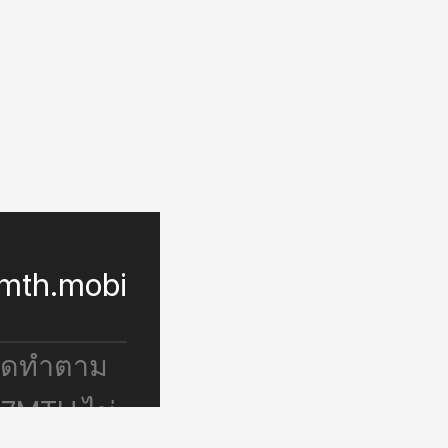
mth.mobi
จัดทำตาม
 7MTH ไม่