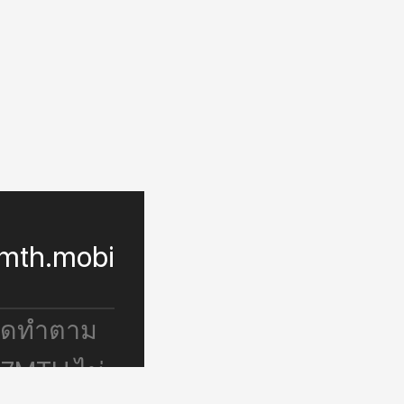
mth.mobi
จัดทำตาม
 7MTH ไม่