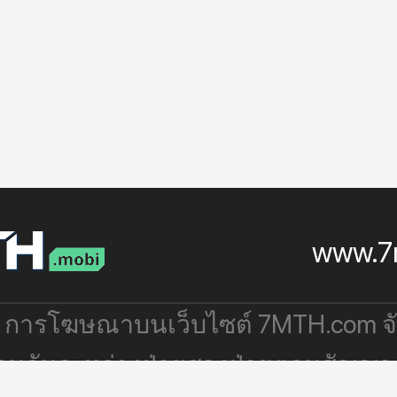
www.7
: การโฆษณาบนเว็บไซต์ 7MTH.com 
่วมกันระหว่างฝ่ายสองฝ่ายตามสัญญา