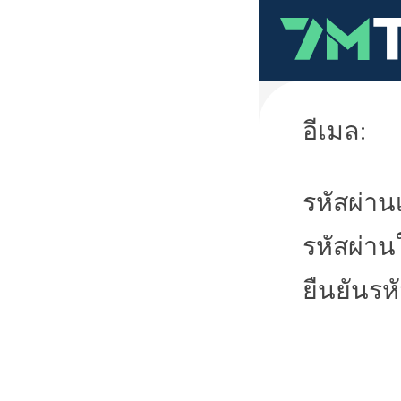
อีเมล:
รหัสผ่านเ
รหัสผ่าน
ยืนยันรห