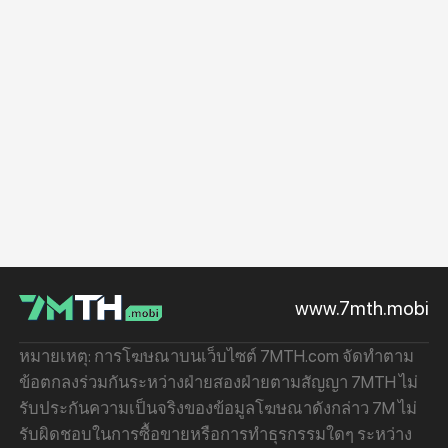
www.7mth.mobi
หมายเหตุ: การโฆษณาบนเว็บไซต์ 7MTH.com จัดทำตาม
ข้อตกลงร่วมกันระหว่างฝ่ายสองฝ่ายตามสัญญา 7MTH ไม่
รับประกันความเป็นจริงของข้อมูลโฆษณาดังกล่าว 7M ไม่
รับผิดชอบในการซื้อขายหรือการทำธุรกรรมใดๆ ระหว่าง