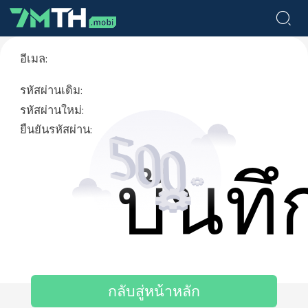
อีเมล:
รหัสผ่านเดิม:
รหัสผ่านใหม่:
ยืนยันรหัสผ่าน:
บันทึ
กลับสู่หน้าหลัก