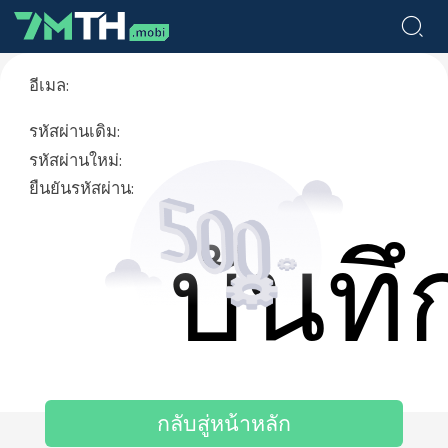
อีเมล:
รหัสผ่านเดิม:
รหัสผ่านใหม่:
ยืนยันรหัสผ่าน:
บันทึ
กลับสู่หน้าหลัก