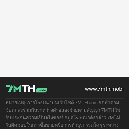
www.7mth.mobi
หมายเหตุ: การโฆษณาบนเว็บไซต์ 7MTH.com จัดทำตาม
ข้อตกลงร่วมกันระหว่างฝ่ายสองฝ่ายตามสัญญา 7MTH ไม่
รับประกันความเป็นจริงของข้อมูลโฆษณาดังกล่าว 7M ไม่
รับผิดชอบในการซื้อขายหรือการทำธุรกรรมใดๆ ระหว่าง