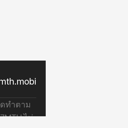
mth.mobi
จัดทำตาม
 7MTH ไม่