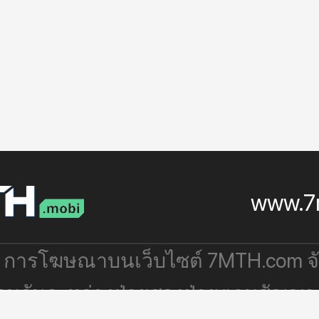
www.7
: การโฆษณาบนเว็บไซต์ 7MTH.com 
่วมกันระหว่างฝ่ายสองฝ่ายตามสัญญา