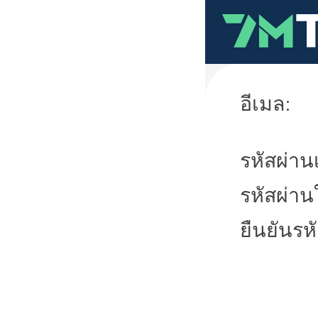
อีเมล:
รหัสผ่านเ
รหัสผ่าน
ยืนยันรห