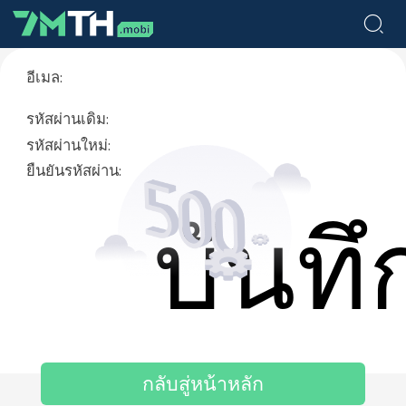
อีเมล:
รหัสผ่านเดิม:
รหัสผ่านใหม่:
ยืนยันรหัสผ่าน:
บันทึ
กลับสู่หน้าหลัก