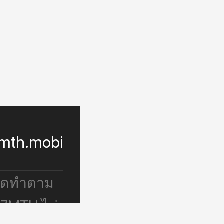
mth.mobi
จัดทำตาม
 7MTH ไม่