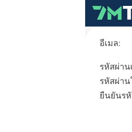
อีเมล:
รหัสผ่านเ
รหัสผ่าน
ยืนยันรห