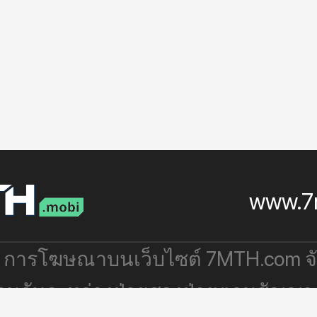
www.7
: การโฆษณาบนเว็บไซต์ 7MTH.com 
่วมกันระหว่างฝ่ายสองฝ่ายตามสัญญา