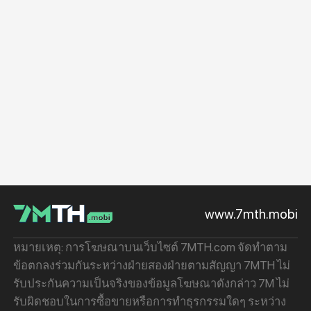
www.7mth.mobi
หมายเหตุ: การโฆษณาบนเว็บไซต์ 7MTH.com จัดทำตาม
ข้อตกลงร่วมกันระหว่างฝ่ายสองฝ่ายตามสัญญา 7MTH ไม่
รับประกันความเป็นจริงของข้อมูลโฆษณาดังกล่าว 7M ไม่
รับผิดชอบในการซื้อขายหรือการทำธุรกรรมใดๆ ระหว่าง