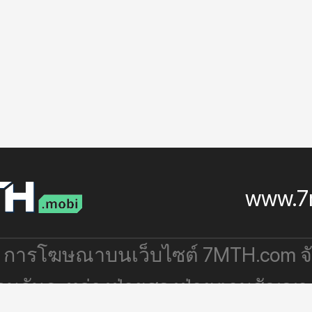
www.7
: การโฆษณาบนเว็บไซต์ 7MTH.com 
่วมกันระหว่างฝ่ายสองฝ่ายตามสัญญา