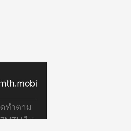
mth.mobi
จัดทำตาม
 7MTH ไม่