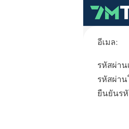
อีเมล:
รหัสผ่านเ
รหัสผ่าน
ยืนยันรห