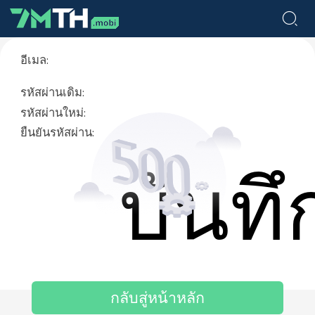
อีเมล:
รหัสผ่านเดิม:
รหัสผ่านใหม่:
ยืนยันรหัสผ่าน:
บันทึ
กลับสู่หน้าหลัก