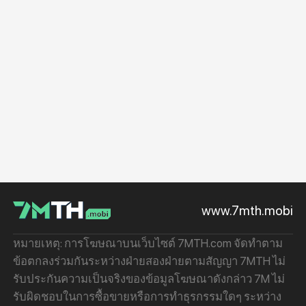
www.7mth.mobi
หมายเหตุ: การโฆษณาบนเว็บไซต์ 7MTH.com จัดทำตาม
ข้อตกลงร่วมกันระหว่างฝ่ายสองฝ่ายตามสัญญา 7MTH ไม่
รับประกันความเป็นจริงของข้อมูลโฆษณาดังกล่าว 7M ไม่
รับผิดชอบในการซื้อขายหรือการทำธุรกรรมใดๆ ระหว่าง