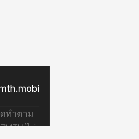
mth.mobi
จัดทำตาม
 7MTH ไม่