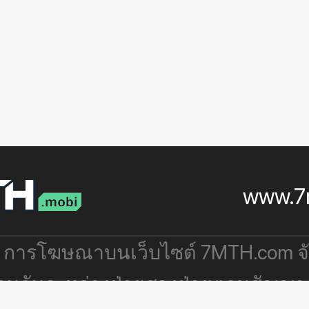
www.7
: การโฆษณาบนเว็บไซต์ 7MTH.com 
่วมกันระหว่างฝ่ายสองฝ่ายตามสัญญา