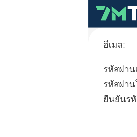
อีเมล:
รหัสผ่านเ
รหัสผ่าน
ยืนยันรห