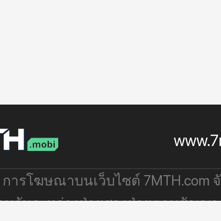
www.7
: การโฆษณาบนเว็บไซต์ 7MTH.com 
่วมกันระหว่างฝ่ายสองฝ่ายตามสัญญา