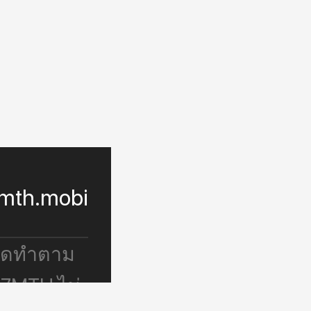
mth.mobi
จัดทำตาม
 7MTH ไม่