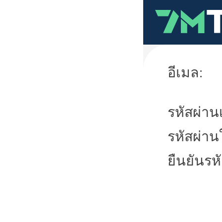
อีเมล:
รหัสผ่านเ
รหัสผ่าน
ยืนยันรห