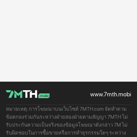
www.7mth.mobi
หมายเหตุ: การโฆษณาบนเว็บไซต์ 7MTH.com จัดทำตาม
ข้อตกลงร่วมกันระหว่างฝ่ายสองฝ่ายตามสัญญา 7MTH ไม่
รับประกันความเป็นจริงของข้อมูลโฆษณาดังกล่าว 7M ไม่
รับผิดชอบในการซื้อขายหรือการทำธุรกรรมใดๆ ระหว่าง