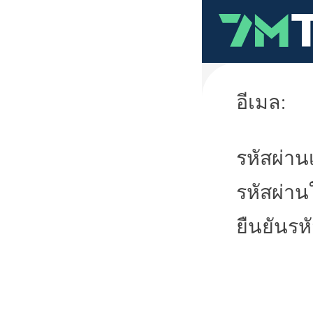
อีเมล:
รหัสผ่านเ
รหัสผ่าน
ยืนยันรห