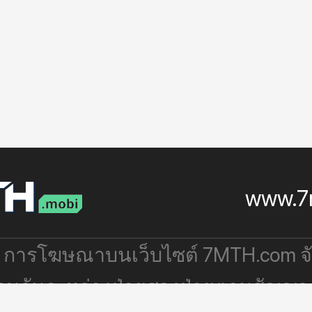
www.7
: การโฆษณาบนเว็บไซต์ 7MTH.com 
่วมกันระหว่างฝ่ายสองฝ่ายตามสัญญา