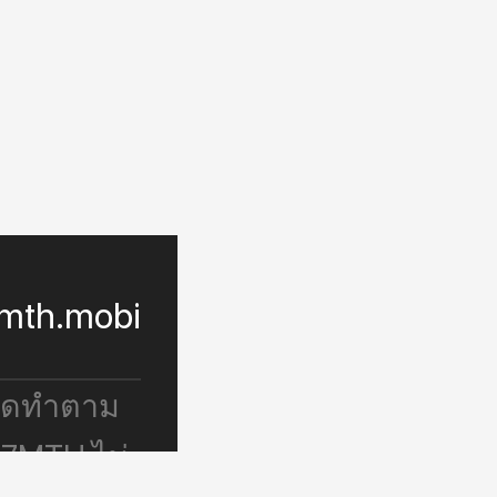
mth.mobi
จัดทำตาม
 7MTH ไม่