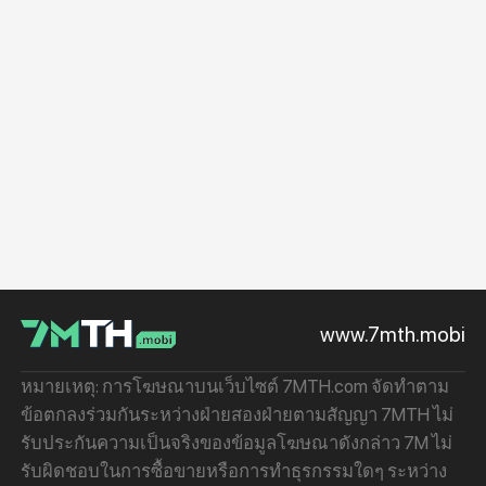
www.7mth.mobi
หมายเหตุ: การโฆษณาบนเว็บไซต์ 7MTH.com จัดทำตาม
ข้อตกลงร่วมกันระหว่างฝ่ายสองฝ่ายตามสัญญา 7MTH ไม่
รับประกันความเป็นจริงของข้อมูลโฆษณาดังกล่าว 7M ไม่
รับผิดชอบในการซื้อขายหรือการทำธุรกรรมใดๆ ระหว่าง