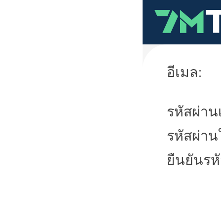
อีเมล:
รหัสผ่านเ
รหัสผ่าน
ยืนยันรห