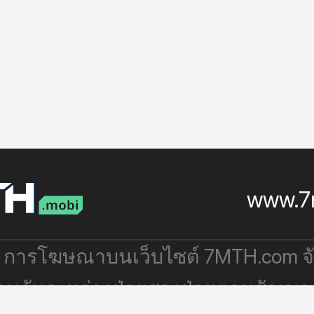
www.7
: การโฆษณาบนเว็บไซต์ 7MTH.com 
่วมกันระหว่างฝ่ายสองฝ่ายตามสัญญา