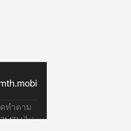
mth.mobi
จัดทำตาม
 7MTH ไม่