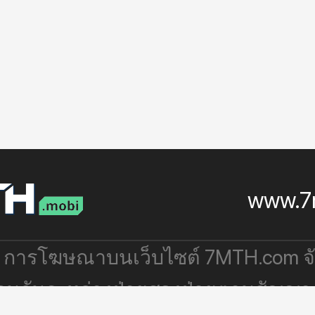
www.7
: การโฆษณาบนเว็บไซต์ 7MTH.com 
่วมกันระหว่างฝ่ายสองฝ่ายตามสัญญา