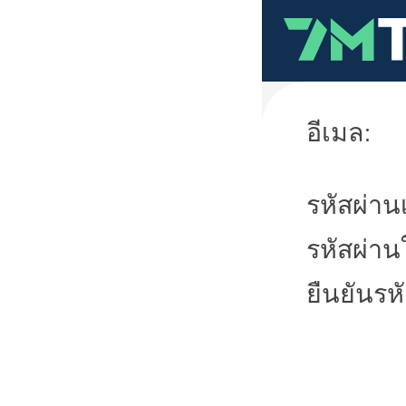
อีเมล:
รหัสผ่านเ
รหัสผ่าน
ยืนยันรห