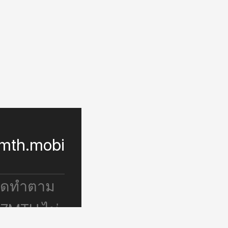
mth.mobi
จัดทำตาม
 7MTH ไม่