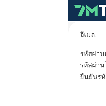
อีเมล:
รหัสผ่านเ
รหัสผ่าน
ยืนยันรห