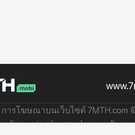
www.7
: การโฆษณาบนเว็บไซต์ 7MTH.com 
่วมกันระหว่างฝ่ายสองฝ่ายตามสัญญา