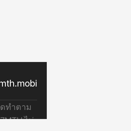
mth.mobi
จัดทำตาม
 7MTH ไม่