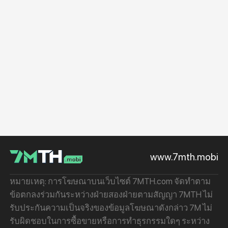
www.7mth.mobi
หมายเหตุ: การโฆษณาบนเว็บไซต์ 7MTH.com จัดทำตาม
ข้อตกลงร่วมกันระหว่างฝ่ายสองฝ่ายตามสัญญา 7MTH ไม่
รับประกันความเป็นจริงของข้อมูลโฆษณาดังกล่าว 7M ไม่
รับผิดชอบในการซื้อขายหรือการทำธุรกรรมใดๆ ระหว่าง