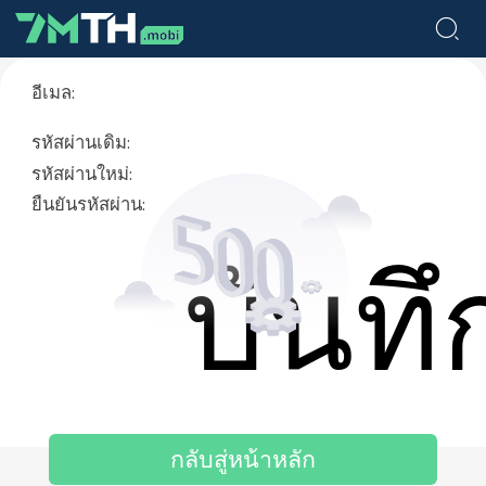
อีเมล:
รหัสผ่านเดิม:
รหัสผ่านใหม่:
ยืนยันรหัสผ่าน:
บันทึ
กลับสู่หน้าหลัก