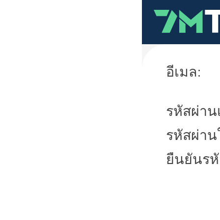
อีเมล:
รหัสผ่านเ
รหัสผ่าน
ยืนยันรห