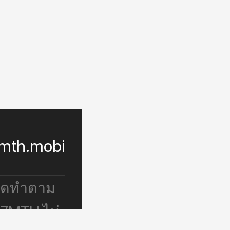
mth.mobi
จัดทำตาม
 7MTH ไม่