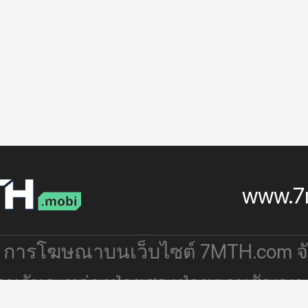
www.7
: การโฆษณาบนเว็บไซต์ 7MTH.com 
่วมกันระหว่างฝ่ายสองฝ่ายตามสัญญา