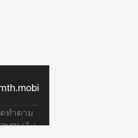
mth.mobi
จัดทำตาม
 7MTH ไม่