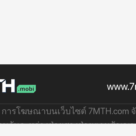
www.7
: การโฆษณาบนเว็บไซต์ 7MTH.com 
่วมกันระหว่างฝ่ายสองฝ่ายตามสัญญา