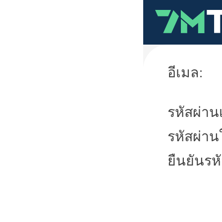
อีเมล:
รหัสผ่านเ
รหัสผ่าน
ยืนยันรห