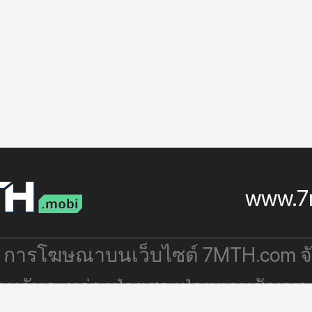
www.7
: การโฆษณาบนเว็บไซต์ 7MTH.com 
่วมกันระหว่างฝ่ายสองฝ่ายตามสัญญา