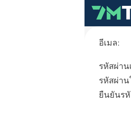
อีเมล:
รหัสผ่านเ
รหัสผ่าน
ยืนยันรห