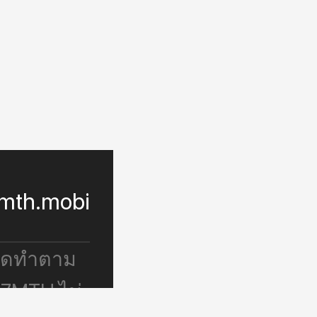
mth.mobi
จัดทำตาม
 7MTH ไม่