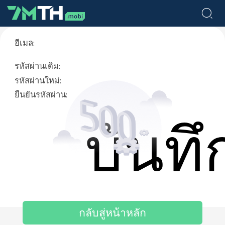
อีเมล:
รหัสผ่านเดิม:
รหัสผ่านใหม่:
ยืนยันรหัสผ่าน:
บันทึ
กลับสู่หน้าหลัก