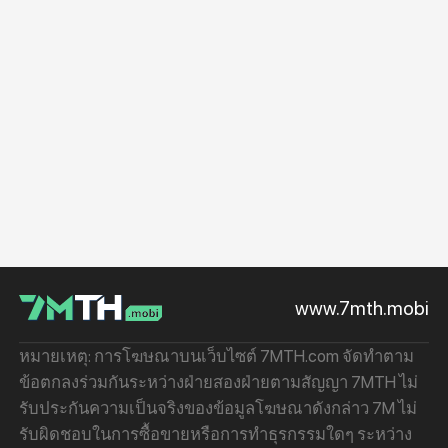
www.7mth.mobi
หมายเหตุ: การโฆษณาบนเว็บไซต์ 7MTH.com จัดทำตาม
ข้อตกลงร่วมกันระหว่างฝ่ายสองฝ่ายตามสัญญา 7MTH ไม่
รับประกันความเป็นจริงของข้อมูลโฆษณาดังกล่าว 7M ไม่
รับผิดชอบในการซื้อขายหรือการทำธุรกรรมใดๆ ระหว่าง