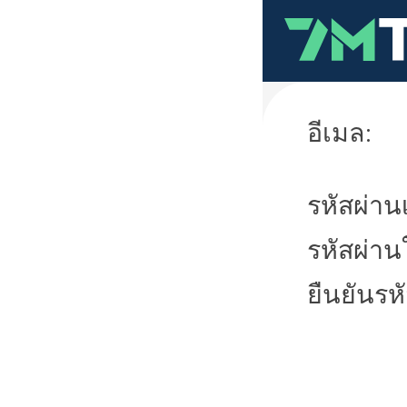
อีเมล:
รหัสผ่านเ
รหัสผ่าน
ยืนยันรห