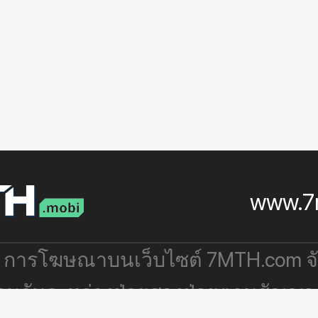
www.7
: การโฆษณาบนเว็บไซต์ 7MTH.com 
่วมกันระหว่างฝ่ายสองฝ่ายตามสัญญา