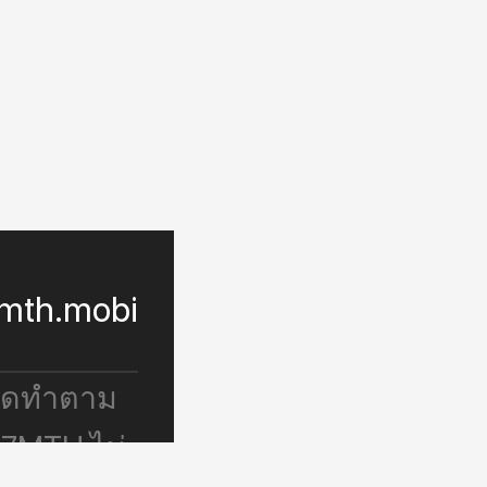
mth.mobi
จัดทำตาม
 7MTH ไม่