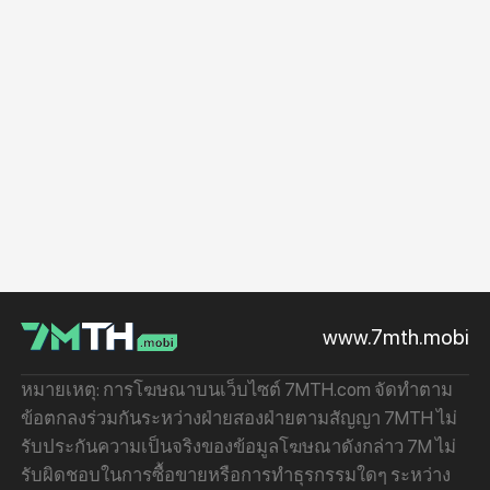
www.7mth.mobi
หมายเหตุ: การโฆษณาบนเว็บไซต์ 7MTH.com จัดทำตาม
ข้อตกลงร่วมกันระหว่างฝ่ายสองฝ่ายตามสัญญา 7MTH ไม่
รับประกันความเป็นจริงของข้อมูลโฆษณาดังกล่าว 7M ไม่
รับผิดชอบในการซื้อขายหรือการทำธุรกรรมใดๆ ระหว่าง