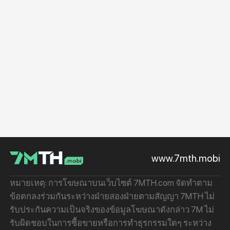
www.7mth.mobi
หมายเหตุ: การโฆษณาบนเว็บไซต์ 7MTH.com จัดทำตาม
ข้อตกลงร่วมกันระหว่างฝ่ายสองฝ่ายตามสัญญา 7MTH ไม่
รับประกันความเป็นจริงของข้อมูลโฆษณาดังกล่าว 7M ไม่
รับผิดชอบในการซื้อขายหรือการทำธุรกรรมใดๆ ระหว่าง