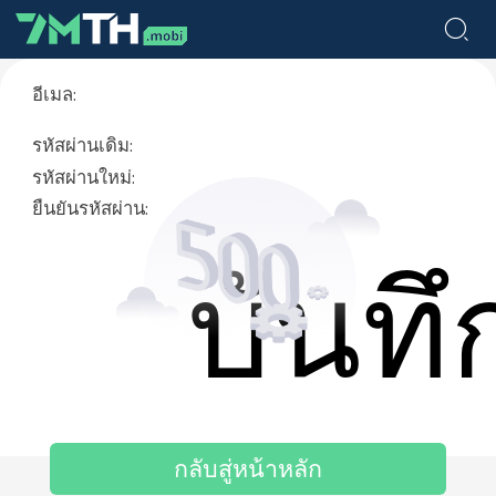
อีเมล:
รหัสผ่านเดิม:
รหัสผ่านใหม่:
ยืนยันรหัสผ่าน:
บันทึ
กลับสู่หน้าหลัก