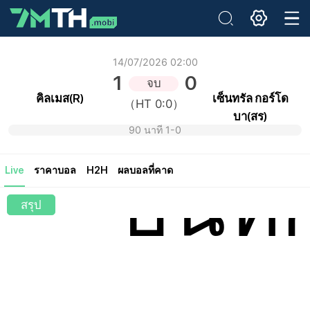
อีเมล:
14/07/2026 02:00
1
0
จบ
รหัสผ่านเดิม:
คิลเมส(R)
เซ็นทรัล กอร์โด
（HT 0:0）
รหัสผ่านใหม่:
บา(สร)
ยืนยันรหัสผ่าน:
90 นาที 1-0
บันทึ
Live
ราคาบอล
H2H
ผลบอลที่คาด
สรุป