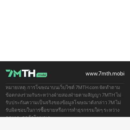
www.7mth.mobi
หมายเหตุ: การโฆษณาบนเว็บไซต์ 7MTH.com จัดทำตาม
ข้อตกลงร่วมกันระหว่างฝ่ายสองฝ่ายตามสัญญา 7MTH ไม่
รับประกันความเป็นจริงของข้อมูลโฆษณาดังกล่าว 7M ไม่
รับผิดชอบในการซื้อขายหรือการทำธุรกรรมใดๆ ระหว่าง
คุณและลูกค้าโฆษณา