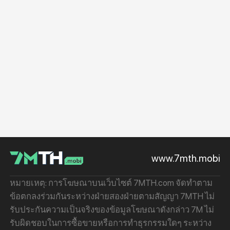
www.7mth.mobi
หมายเหตุ: การโฆษณาบนเว็บไซต์ 7MTH.com จัดทำตาม
ข้อตกลงร่วมกันระหว่างฝ่ายสองฝ่ายตามสัญญา 7MTH ไม่
รับประกันความเป็นจริงของข้อมูลโฆษณาดังกล่าว 7M ไม่
รับผิดชอบในการซื้อขายหรือการทำธุรกรรมใดๆ ระหว่าง